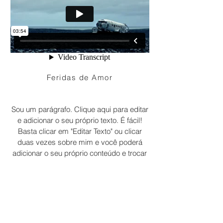
Feridas de Amor
Sou um parágrafo. Clique aqui para editar
e adicionar o seu próprio texto. É fácil!
Basta clicar em "Editar Texto" ou clicar
duas vezes sobre mim e você poderá
adicionar o seu próprio conteúdo e trocar
fontes. Sou um ótimo lugar para você
contar sua história e permitir que seus
clientes saibam um pouco mais sobre
você.
© 2023 por
ALEX SCHMITZ
.